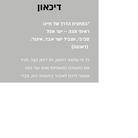
דיכאון
"במחצית הדרך של חיינו
ראיתי והנה – יער אפל
סביבי, ושביל ישר אבד, איננו".
(דאנטה)
כל מי שחווה דיכאון, ולו לזמן קצר, מכיר
את החשיכה המאפיינת אותו ועד כמה
אפשר ללכת לאיבוד בחשיכה הזו, מבלי
להאמין שנשוב לראות אור יום. ברגעים
אלו, חשוב במיוחד שיהיה מישהו לצידנו,
שיוכל להכיל את התחושות הקשות מבלי
להיבהל, ולצד זאת יצליח להחזיק את
הידיעה שהחושך אינו כל התמונה. תחושות
של דיכאון וירידה במצב-הרוח יכולות
להתחולל בשל מגוון רחב של סיבות –